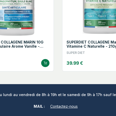
 COLLAGENE MARIN 10G
SUPERDIET COLLAGENE Mar
ulaire Arome Vanille -
Vitamine C Naturelle - 210
SUPER DIET
39.99 €
lundi au vendredi de 8h à 19h et le samedi de 9h à 17h sauf le
MAIL :
Contactez-nous