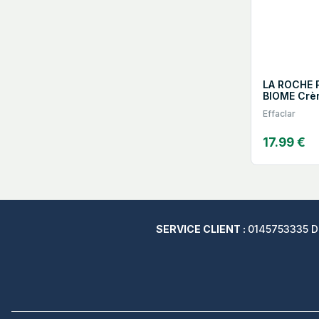
LA ROCHE 
BIOME Crè
Apaisante
Effaclar
17.99 €
SERVICE CLIENT :
0145753335 Du 