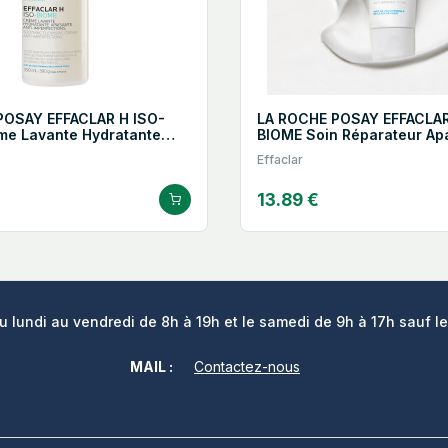
POSAY EFFACLAR H ISO-
LA ROCHE POSAY EFFACLAR
me Lavante Hydratante
BIOME Soin Réparateur Apa
Marques
Effaclar
13.89 €
lundi au vendredi de 8h à 19h et le samedi de 9h à 17h sauf le
MAIL :
Contactez-nous