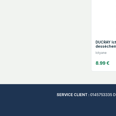
DUCRAY Ict
dessèchem
Ictyane
8.99 €
SERVICE CLIENT :
0145753335 Du 