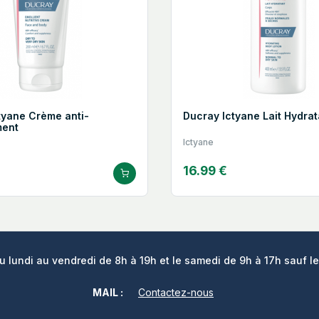
yane Crème anti-
Ducray Ictyane Lait Hydra
ent
Ictyane
16.99 €
lundi au vendredi de 8h à 19h et le samedi de 9h à 17h sauf le
MAIL :
Contactez-nous