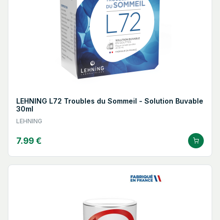
contrôles qualité rigoureux et d'une traçabilité permanente, de
la sélection des matières premières jusqu'à la mise à
disposition en officine.
Une histoire familiale lorraine : de René
Lehning à la troisième génération
L'histoire des laboratoires Lehning commence bien avant leur
fondation officielle. C'est au cours des années 1920 que René
Lehning, pharmacien de formation né en 1897, se forme à
l'homéopathie et commence à développer ses premières
préparations. L'épidémie de grippe espagnole de 1918, qui a
LEHNING L72 Troubles du Sommeil - Solution Buvable
ravagé l'Europe, l'a précocement sensibilisé à la recherche de
30ml
remèdes naturels alternatifs face aux pathologies infectieuses
LEHNING
de l'époque.
7.99 €
Dans les années suivantes, René Lehning élabore plus de 100
formules à base de plantes, de minéraux et de souches
naturelles diverses. Ces préparations, testées dans un premier
temps dans le cadre de sa pratique officinale, lui permettent de
poser les bases d'une approche thérapeutique fondée sur les
formules combinées, associant plusieurs substances actives
homéopathiques dans un même remède pour couvrir
simultanément l'ensemble des symptômes d'une pathologie.
En 1935, René Lehning fonde officiellement les laboratoires à