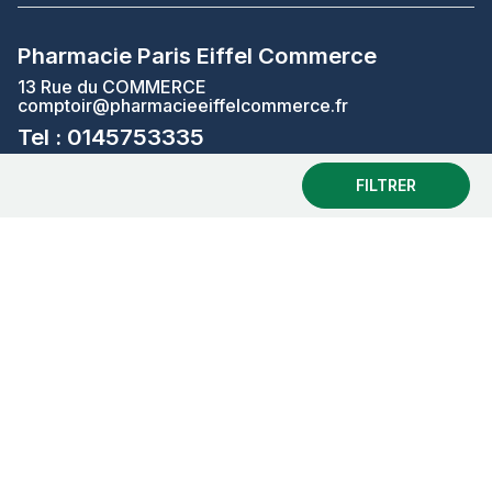
Pharmacie Paris Eiffel Commerce
13 Rue du COMMERCE
comptoir@pharmacieeiffelcommerce.fr
Tel : 0145753335
FILTRER
CONTACTER LA PHARMACIE
MA PHARMACIE
Horaires d’ouverture :
Lundi
08:00 - 21:00
Mardi
08:00 - 21:00
Mercredi
08:00 - 21:00
Jeudi
08:00 - 21:00
Vendredi
08:00 - 21:00
Samedi
08:00 - 21:00