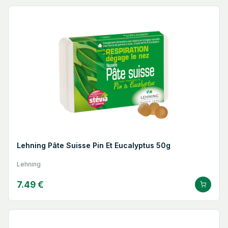
tolérance élevé et sans effets secondaires connus sont
particulièrement recherchées.
La santé des enfants est couverte par plusieurs formules
adaptées aux pathologies pédiatriques les plus courantes. Les
gammes hivernales, les produits pour le sommeil et les
formules digestives proposent des dosages et des formes
adaptés aux plus jeunes, avec des formulations sans alcool
lorsque nécessaire.
La santé des femmes est adressée par la gamme Famenpax et
d'autres formules dédiées au confort gynécologique et
hormonal, qui proposent des approches naturelles pour
accompagner les différentes étapes du cycle féminin.
Les seniors trouvent dans les formules Lehning des solutions
pour le confort articulaire, circulatoire et nerveux, adaptées aux
Lehning Pâte Suisse Pin Et Eucalyptus 50g
contraintes de terrain qui caractérisent souvent ce public.
Lehning
La santé animale représente un axe de développement que le
laboratoire a également investi, en appliquant son expertise en
homéopathie et phytothérapie à la médecine vétérinaire,
7.49 €
notamment pour les animaux d'élevage dans le cadre de
démarches de réduction des antibiotiques.
Lehning en pharmacie : une référence