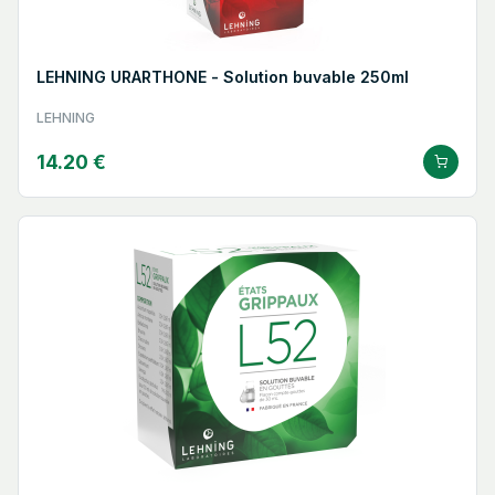
principe actif isolé. Cette approche repose sur la conviction
que les composés végétaux agissent en concert de façon plus
harmonieuse que séparément, et que l'intégralité de la plante
porte une valeur thérapeutique supérieure à la somme de ses
LEHNING URARTHONE - Solution buvable 250ml
parties.
L'association de l'homéopathie et de la phytothérapie dans
LEHNING
certaines formules Lehning représente une troisième
dimension de cette approche globale, cherchant à combiner
14.20 €
les modes d'action distincts de ces deux disciplines au service
d'une prise en charge naturelle plus complète.
Les produits phares de la gamme
Lehning
Le L52 est le produit emblématique des laboratoires Lehning,
créé dès 1930 et homologué en 1948. Cette solution buvable
en gouttes est un médicament homéopathique
traditionnellement utilisé pour les états grippaux, les
courbatures liées à la fièvre, la toux non productive et
l'asthénie post-grippale. Sa formule associe dix souches
homéopathiques dont l'Aconitum napellus, l'Arnica montana et
la Belladonna, toutes diluées à la 3e décimale
hahnemannienne. Il existe également en comprimés
orodispersibles pour plus de praticité. Comme tous les
médicaments homéopathiques, le L52 est autorisé sur la base