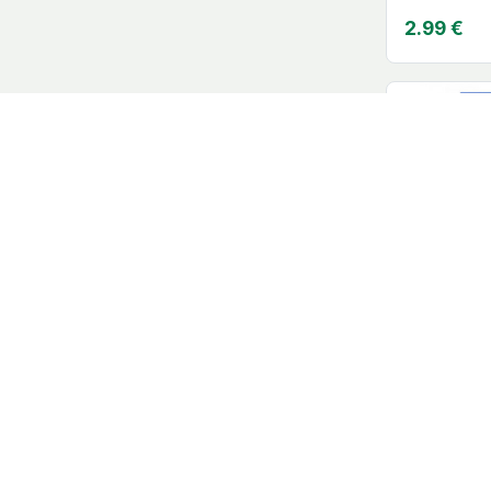
2.99 €
epitact® C
Epitact
24.99 €