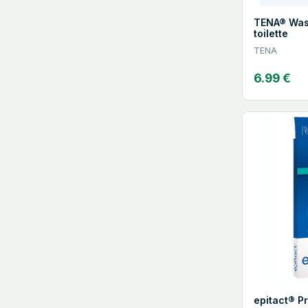
TENA® Was
toilette
TENA
6.99 €
epitact® Pr