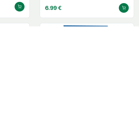
6.99 €
ioceptive
epitact® Écarteur d'orteils
réutilisable epithelium
Epitact
14.49 €