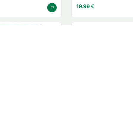
19.99 €
oussin plantaire 39/41
epitact® Genouillère Propr
Physiostrap M
Epitact
39.99 €