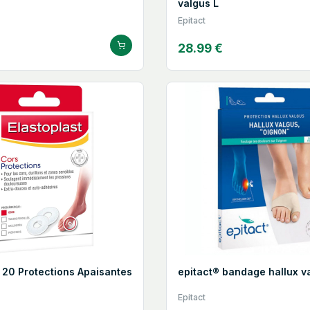
valgus L
Epitact
28.99 €
t 20 Protections Apaisantes
epitact® bandage hallux v
Epitact