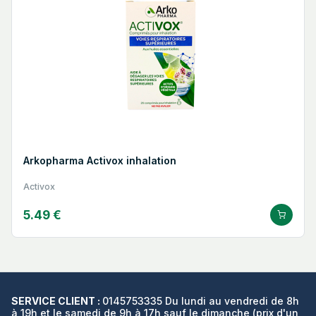
Arkopharma Activox inhalation
Activox
5.49 €
SERVICE CLIENT :
0145753335 Du lundi au vendredi de 8h
à 19h et le samedi de 9h à 17h sauf le dimanche (prix d'un