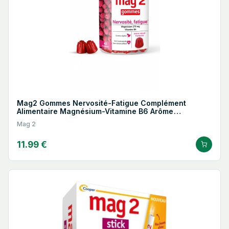
de potassium, ce complément favorise la relaxation
musculaire et améliore la récupération après l'effort.
Formes adaptées à tous
: Disponibles sous forme de
comprimés, d’ampoules buvables ou de sachets, les
compléments Mag 2 s’adaptent à toutes les préférences.
Ces formats pratiques permettent une prise facile, où que
vous soyez.
Mag2 Gommes Nervosité-Fatigue Complément
Alimentaire Magnésium-Vitamine B6 Arôme
Framboise 45 Pièces
Mag 2
11.99 €