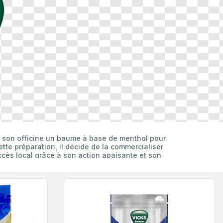
 son officine un baume à base de menthol pour
ette préparation, il décide de la commercialiser
cès local grâce à son action apaisante et son
respecté dont le nom inspire confiance. Cette
it parfaitement le mode d'action : un baume
e un tournant décisif pour Vicks. Face à l'afflux
 ne prétende pas guérir la grippe, le baume