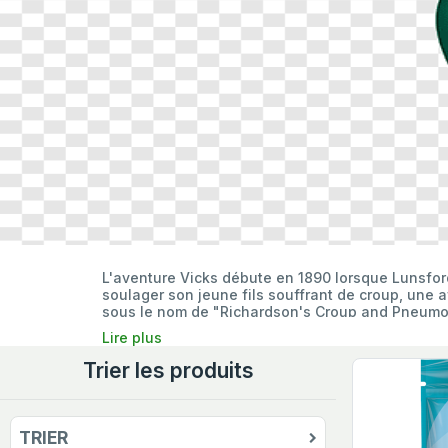
L'aventure Vicks débute en 1890 lorsque Lunsfo
soulager son jeune fils souffrant de croup, une af
sous le nom de "Richardson's Croup and Pneumoni
parfum caractéristique.
Lire plus
En 1905, Richardson rebaptise son produit "Vic
Trier les produits
appellation simple et mémorable accompagne l'e
(rub) qui libère des vapeurs (vapo) bénéfiques po
La grande épidémie de grippe espagnole de 1918-19
TRIER
de malades cherchant désespérément un soulagem