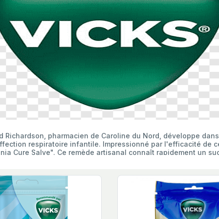
rd Richardson, pharmacien de Caroline du Nord, développe dans
fection respiratoire infantile. Impressionné par l'efficacité de c
a Cure Salve". Ce remède artisanal connaît rapidement un suc
ks VapoRub" en hommage à son beau-frère Joshua Vick, médecin 
xpansion nationale du produit. Le nom "VapoRub" lui-même décr
ur les voies respiratoires.
19, qui fait des millions de victimes à travers le monde, marqu
ent, Vicks VapoRub connaît une demande explosive. Bien qu'il