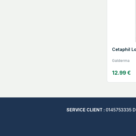
Cetaphil L
Galderma
12.99 €
SERVICE CLIENT :
0145753335 Du 