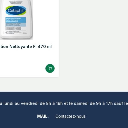
otion Nettoyante Fl 470 ml
lundi au vendredi de 8h à 19h et le samedi de 9h à 17h sauf le
MAIL :
Contactez-nous