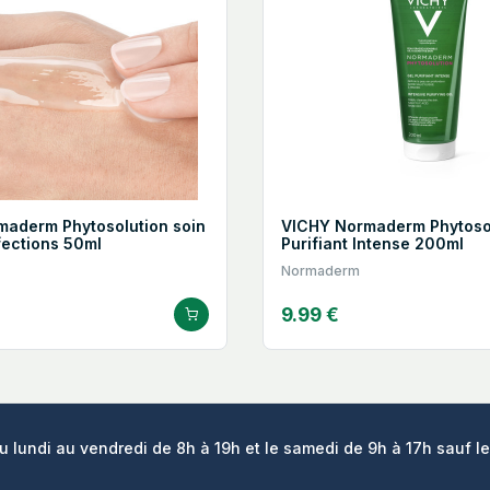
aderm Phytosolution soin
VICHY Normaderm Phytosol
fections 50ml
Purifiant Intense 200ml
Normaderm
9.99 €
lundi au vendredi de 8h à 19h et le samedi de 9h à 17h sauf le