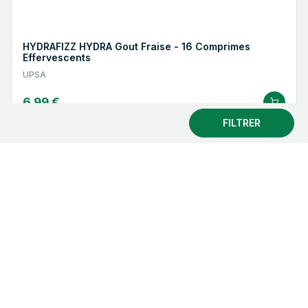
HYDRAFIZZ HYDRA Gout Fraise - 16 Comprimes
Effervescents
UPSA
6.99 €
FILTRER
SERVICE CLIENT :
0145753335 Du lundi au vendredi de 8h
à 19h et le samedi de 9h à 17h sauf le dimanche (prix d'un
appel local)
MAIL :
Contactez-nous