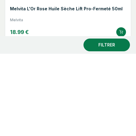
Melvita L'Or Rose Huile Sèche Lift Pro-Fermeté 50ml
Melvita
18.99 €
FILTRER
SOMATOLINE HOMME Ventre et Abdominaux Cryo
Spray - 200ml