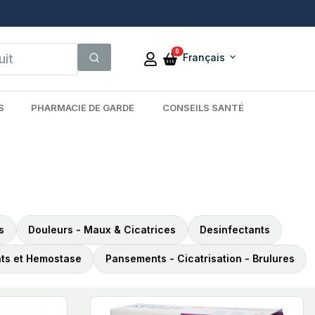
0
Français
S
PHARMACIE DE GARDE
CONSEILS SANTÉ
s
Douleurs - Maux & Cicatrices
Desinfectants
ts et Hemostase
Pansements - Cicatrisation - Brulures