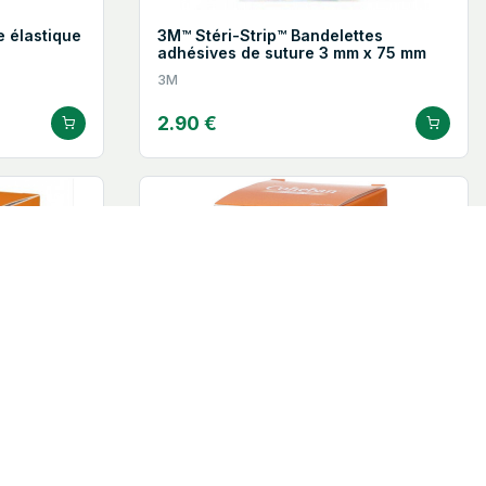
e élastique
3M™ Stéri-Strip™ Bandelettes
adhésives de suture 3 mm x 75 mm
3M
2.90 €
sive chair
3M™ Cohéban™ bande cohésive chair