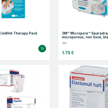
ColdHot Therapy Pack
3M™ Micropore™ Sparadra
microporeux, non tissé, bl
25 mm
3M
1.75 €