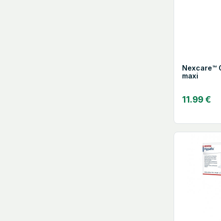
Nexcare™ 
maxi
11.99 €