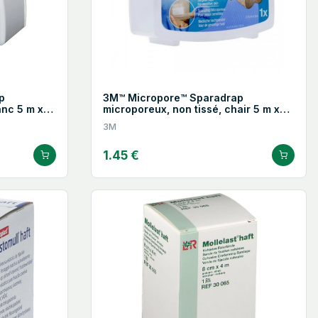
p
3M™ Micropore™ Sparadrap
anc 5 m x
microporeux, non tissé, chair 5 m x
25 mm
3M
1.45 €