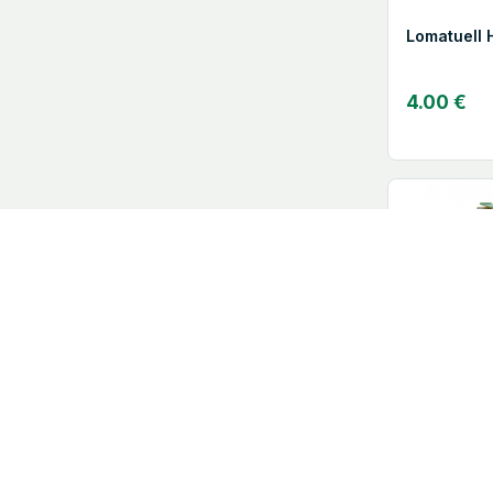
Lomatuell 
4.00 €
Coalgan t