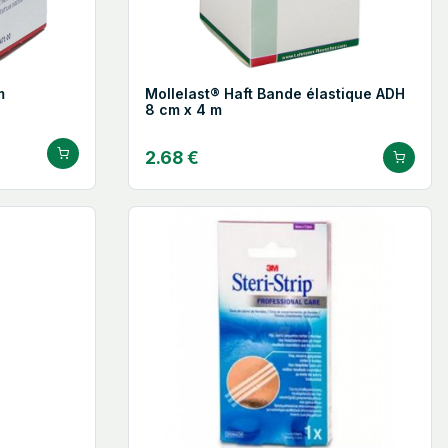
m
Mollelast® Haft Bande élastique ADH
8 cm x 4 m
2.68 €