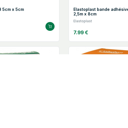
H 5cm x 5cm
Elastoplast bande adhésiv
2,5m x 8cm
Elastoplast
7.99 €
ampons hémostatique
3M™ Cohéban™ bande cohé