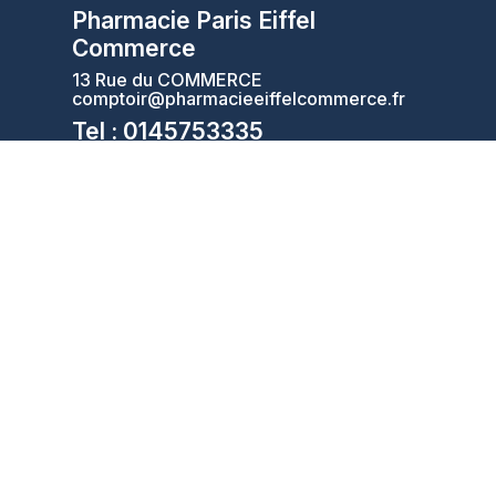
Pharmacie Paris Eiffel
Commerce
13 Rue du COMMERCE
comptoir@pharmacieeiffelcommerce.fr
Tel : 0145753335
CONTACTER LA
MA
PHARMACIE
PHARMACIE
Mentions légales
|
C