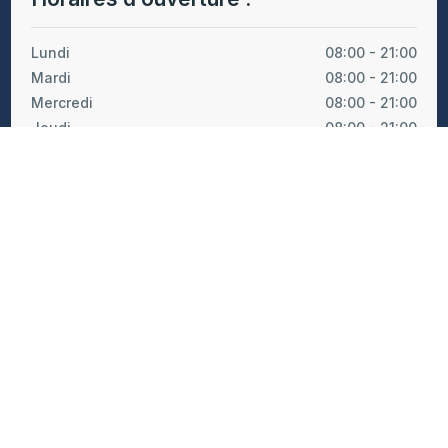
Lundi
08:00 - 21:00
Mardi
08:00 - 21:00
Mercredi
08:00 - 21:00
Jeudi
08:00 - 21:00
Vendredi
08:00 - 21:00
Samedi
08:00 - 21:00
Dimanche*
08:00 - 21:00
*Selon les modalités du calendrier de garde
onditions Générales de Vente et d'Utilisation (CGV/CGU)
|
Politi