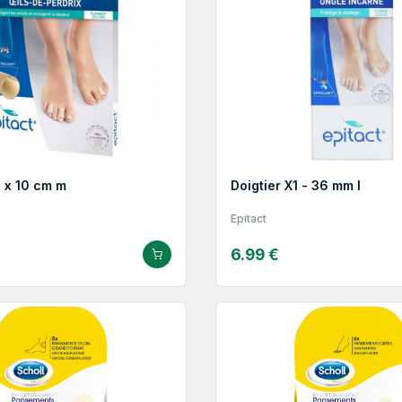
3 x 10 cm m
Doigtier X1 - 36 mm l
Epitact
6.99 €