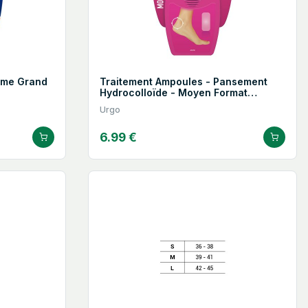
rême Grand
Traitement Ampoules - Pansement
Hydrocolloïde - Moyen Format
Résistant à L'eau - X5 Pansements
Urgo
6.99 €