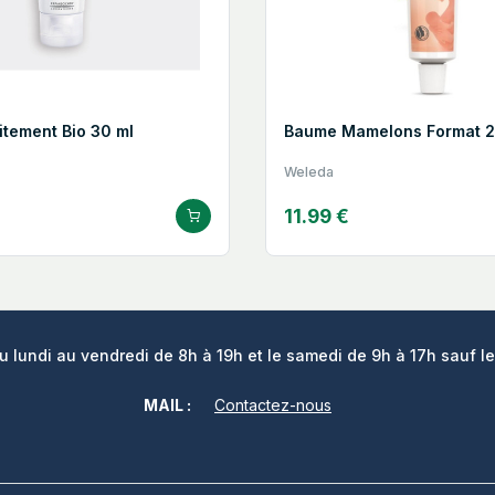
itement Bio 30 ml
Baume Mamelons Format 2
Weleda
11.99 €
lundi au vendredi de 8h à 19h et le samedi de 9h à 17h sauf le
MAIL :
Contactez-nous