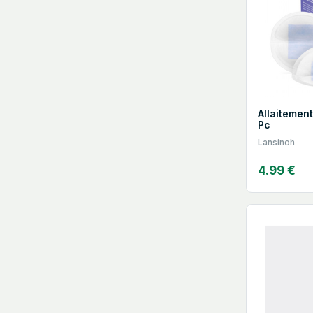
Allaitemen
Pc
Lansinoh
4.99 €