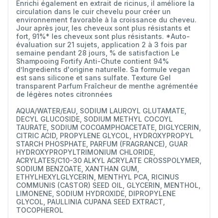
Enrichi également en extrait de ricinus, il améliore la
circulation dans le cuir chevelu pour créer un
environnement favorable à la croissance du cheveu.
Jour après jour, les cheveux sont plus résistants et
fort, 91%* les cheveux sont plus résistants. *Auto-
évaluation sur 21 sujets, application 2 à 3 fois par
semaine pendant 28 jours, % de satisfaction Le
Shampooing Fortify Anti-Chute contient 94%
d’Ingredients d'origine naturelle. Sa formule vegan
est sans silicone et sans sulfate. Texture Gel
transparent Parfum Fraîcheur de menthe agrémentée
de légères notes citronnées
AQUA/WATER/EAU, SODIUM LAUROYL GLUTAMATE,
DECYL GLUCOSIDE, SODIUM METHYL COCOYL
TAURATE, SODIUM COCOAMPHOACETATE, DIGLYCERIN,
CITRIC ACID, PROPYLENE GLYCOL, HYDROXYPROPYL
STARCH PHOSPHATE, PARFUM (FRAGRANCE), GUAR
HYDROXYPROPYLTRIMONIUM CHLORIDE,
ACRYLATES/C10-30 ALKYL ACRYLATE CROSSPOLYMER,
SODIUM BENZOATE, XANTHAN GUM,
ETHYLHEXYLGLYCERIN, MENTHYL PCA, RICINUS
COMMUNIS (CASTOR) SEED OIL, GLYCERIN, MENTHOL,
LIMONENE, SODIUM HYDROXIDE, DIPROPYLENE
GLYCOL, PAULLINIA CUPANA SEED EXTRACT,
TOCOPHEROL