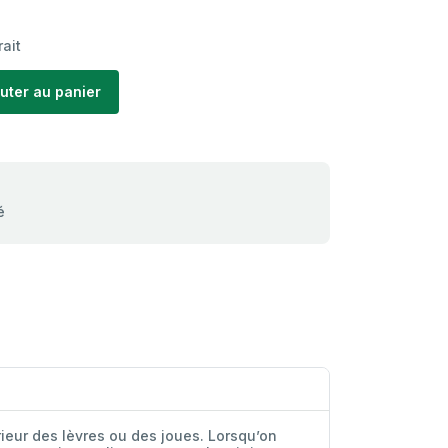
rait
uter au panier
é
rieur des lèvres ou des joues. Lorsqu’on