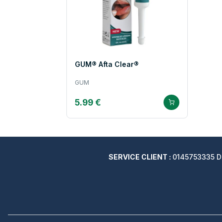
GUM® Afta Clear®
GUM
5.99 €
SERVICE CLIENT :
0145753335 Du 