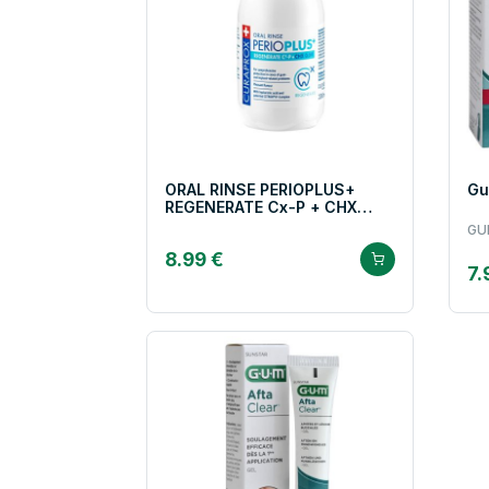
ORAL RINSE PERIOPLUS+
Gu
REGENERATE Cx-P + CHX
0.09
GU
8.99 €
7.