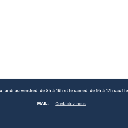
lundi au vendredi de 8h à 19h et le samedi de 9h à 17h sauf le
MAIL :
Contactez-nous