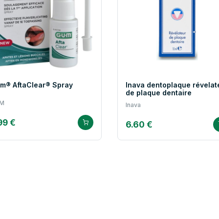
m® AftaClear® Spray
Inava dentoplaque révelat
de plaque dentaire
M
Inava
99 €
6.60 €