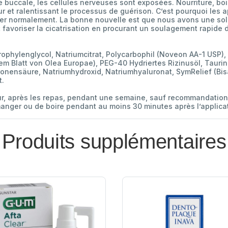
uccale, les cellules nerveuses sont exposées. Nourriture, boisso
r et ralentissant le processus de guérison. C’est pourquoi les 
ler normalement. La bonne nouvelle est que nous avons une sol
 favoriser la cicatrisation en procurant un soulagement rapide 
rophylenglycol, Natriumcitrat, Polycarbophil (Noveon AA-1 USP)
dem Blatt von Olea Europae), PEG-40 Hydriertes Rizinusöl, Tauri
ronensäure, Natriumhydroxid, Natriumhyaluronat, SymRelief (Bisa
t.
jour, après les repas, pendant une semaine, sauf recommandation
anger ou de boire pendant au moins 30 minutes après l’applica
Produits supplémentaires