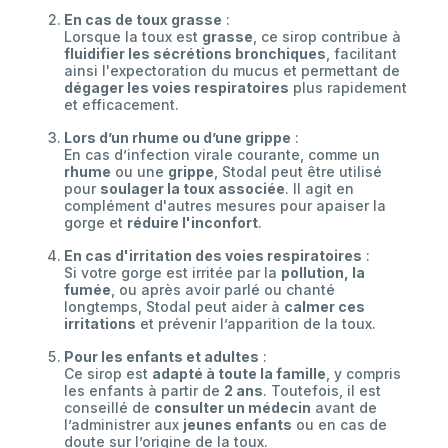
En cas de toux grasse
:
Lorsque la toux est
grasse
, ce sirop contribue à
fluidifier les sécrétions bronchiques
, facilitant
ainsi l'expectoration du mucus et permettant de
dégager les voies respiratoires
plus rapidement
et efficacement.
Lors d’un rhume ou d’une grippe
:
En cas d’infection virale courante, comme un
rhume
ou une
grippe
, Stodal peut être utilisé
pour
soulager la toux associée
. Il agit en
complément d'autres mesures pour apaiser la
gorge et
réduire l'inconfort
.
En cas d'irritation des voies respiratoires
:
Si votre gorge est irritée par la
pollution, la
fumée
, ou après avoir parlé ou chanté
longtemps, Stodal peut aider à
calmer ces
irritations
et prévenir l’apparition de la toux.
Pour les enfants et adultes
:
Ce sirop est
adapté à toute la famille
, y compris
les enfants à partir de
2 ans
. Toutefois, il est
conseillé de
consulter un médecin
avant de
l’administrer aux
jeunes enfants
ou en cas de
doute sur l’origine de la toux.