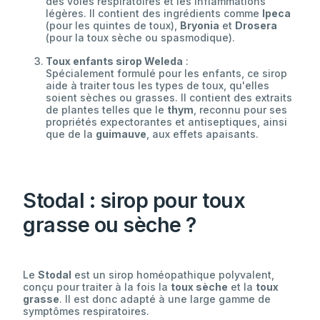
des voies respiratoires et les inflammations
légères. Il contient des ingrédients comme
Ipeca
(pour les quintes de toux),
Bryonia
et
Drosera
(pour la toux sèche ou spasmodique).
Toux enfants sirop Weleda
:
Spécialement formulé pour les enfants, ce sirop
aide à traiter tous les types de toux, qu'elles
soient sèches ou grasses. Il contient des extraits
de plantes telles que le
thym
, reconnu pour ses
propriétés expectorantes et antiseptiques, ainsi
que de la
guimauve
, aux effets apaisants.
Stodal : sirop pour toux
grasse ou sèche ?
Le
Stodal
est un sirop homéopathique polyvalent,
conçu pour traiter à la fois la
toux sèche
et la
toux
grasse
. Il est donc adapté à une large gamme de
symptômes respiratoires.