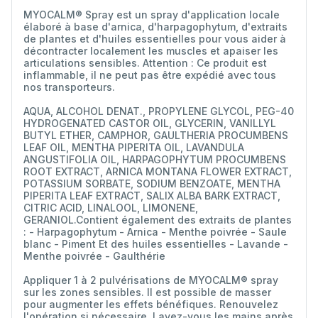
MYOCALM® Spray est un spray d'application locale
élaboré à base d'arnica, d'harpagophytum, d'extraits
de plantes et d'huiles essentielles pour vous aider à
décontracter localement les muscles et apaiser les
articulations sensibles. Attention : Ce produit est
inflammable, il ne peut pas être expédié avec tous
nos transporteurs.
AQUA, ALCOHOL DENAT., PROPYLENE GLYCOL, PEG-40
HYDROGENATED CASTOR OIL, GLYCERIN, VANILLYL
BUTYL ETHER, CAMPHOR, GAULTHERIA PROCUMBENS
LEAF OIL, MENTHA PIPERITA OIL, LAVANDULA
ANGUSTIFOLIA OIL, HARPAGOPHYTUM PROCUMBENS
ROOT EXTRACT, ARNICA MONTANA FLOWER EXTRACT,
POTASSIUM SORBATE, SODIUM BENZOATE, MENTHA
PIPERITA LEAF EXTRACT, SALIX ALBA BARK EXTRACT,
CITRIC ACID, LINALOOL, LIMONENE,
GERANIOL.Contient également des extraits de plantes
: - Harpagophytum - Arnica - Menthe poivrée - Saule
blanc - Piment Et des huiles essentielles - Lavande -
Menthe poivrée - Gaulthérie
Appliquer 1 à 2 pulvérisations de MYOCALM® spray
sur les zones sensibles. Il est possible de masser
pour augmenter les effets bénéfiques. Renouvelez
l'opération si nécessaire. Lavez-vous les mains après