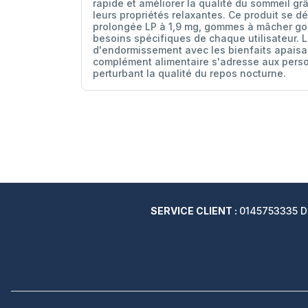
rapide et améliorer la qualité du sommeil g
leurs propriétés relaxantes. Ce produit se 
prolongée LP à 1,9 mg, gommes à mâcher goût
besoins spécifiques de chaque utilisateur. L
d'endormissement avec les bienfaits apaisan
complément alimentaire s'adresse aux perso
perturbant la qualité du repos nocturne.
SERVICE CLIENT :
0145753335 Du 