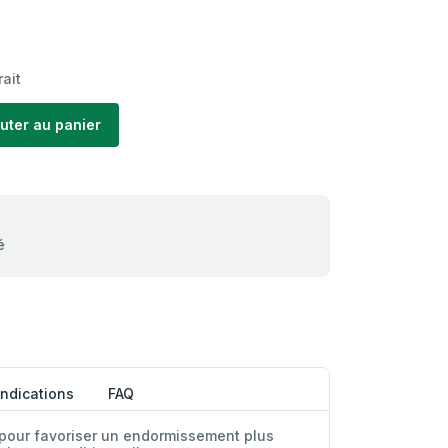
rait
uter au panier
é
Indications
FAQ
pour favoriser un endormissement plus