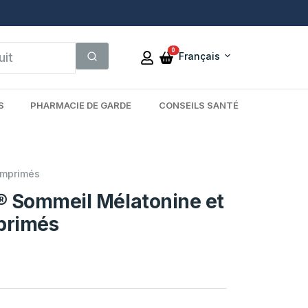
0
Français
S
PHARMACIE DE GARDE
CONSEILS SANTÉ
omprimés
 Sommeil Mélatonine et
primés