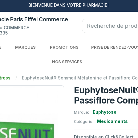
BIENVENUE DANS VOTRE PHARMACIE !
cie Paris Eiffel Commerce
du COMMERCE
335
E
MARQUES
PROMOTIONS
PRISE DE RENDEZ-VOU
NOS SERVICES
tress
EuphytoseNuit® Sommeil Mélatonine et Passiflore C
EuphytoseNuit®
Passiflore Com
Euphytose
Marque:
Medicaments
Catégorie:
Disponible en Click&Collect