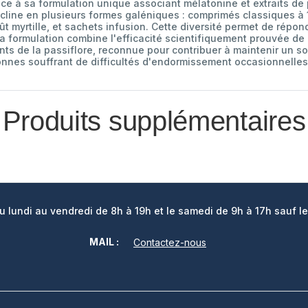
râce à sa formulation unique associant mélatonine et extraits d
décline en plusieurs formes galéniques : comprimés classiques à
 myrtille, et sachets infusion. Cette diversité permet de répon
a formulation combine l'efficacité scientifiquement prouvée de
ts de la passiflore, reconnue pour contribuer à maintenir un so
nnes souffrant de difficultés d'endormissement occasionnelles,
Produits supplémentaires
lundi au vendredi de 8h à 19h et le samedi de 9h à 17h sauf le
MAIL :
Contactez-nous